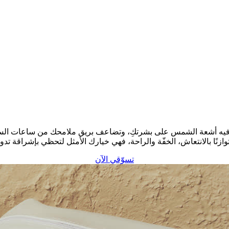
لألأ فيه أشعة الشمس على بشرتكِ، وتضاعف بريق ملامحك من ساعات الس
وازنًا بالانتعاش، الخفّة والراحة، فهي خيارك الأمثل لتحظي بإشراقة ت
تسوّقي الآن