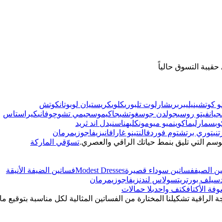
قيبة التسوق حالياً
و كوتشينيلي
بربري
شارلوت تلبوري
كلوي
كريستيان لوبوتان
كوتش
جيانفيتو روسي
جولدن جوس
غوتشي
جاكيموس
جيمي تشو
چوفاني
كيراستاس
وبس
مارلي
ماكوين
ميو ميو
مونكليه
ناس
نيدل اند ثريد
ني
توري برتش
توم فورد
فالنتينو غارافاني
زيفاجو
زيمرمان
وسم التي تليق بنمط حياتك الراقي والعصري.
تسوّقي الماركة
ن الصيف
فساتين سوداء قصيرة
Modest Dresses
فساتين الضيفة الأنيقة
سيلف بورتريت
سولاس لندن
زيفاجو
زيمرمان
فة الأكتاف
كتف واحد
بلا حمالات
ة الراقية تشكيلنا المختارة من الفساتين المثالية لكل مناسبة بتوقيع ما