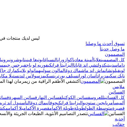
ليس لديك منتجات في ح
تسوق أحدث ما وصلنا
ما وصل حديثاً
المصممون
كل المصممين
علايا
أمينة معادي
اكوازورا
بالنسياغا
بوتيغا فينيتا
بوشرون
برونيل
داماس
ديبتيك
دولتشي اند غابانا
اليزابيتا فرانكي
فوريه لو باج
فيرجس جيمس
لويفي
لونشان
ماش اند ماش
ماك دوغال
مالون سولييه
مانولو بلانيك
مارك جاك
نايك سكيمز
برادا
سان لوران
سيلف بورتريت
سكيمز
سولاس لندن
ستيلا مكارت
المصممون
اكتشفي الأطقم الراقية من زيمرمان لهذا الم
ملابس
الفساتين
كل الفساتين
للعروس
فساتين الكوكتيل
فساتين النهار
فساتين السهرة
فساتي
ألميس
آمري
ايجين ستوديو
اليزابيتا فرانكي
چوفاني
ماك دوغال
ناس
نيدل اند ثريد
قصيرة
متوسطة الطول
طويلة
طويلة الأكمام
قصيرة الأكمام
بلا أكمام
مكشو
الفساتين
تتصدر التصاميم الأنثوية، الطبعات الجريئة والأنسج
أحذية
حقائب