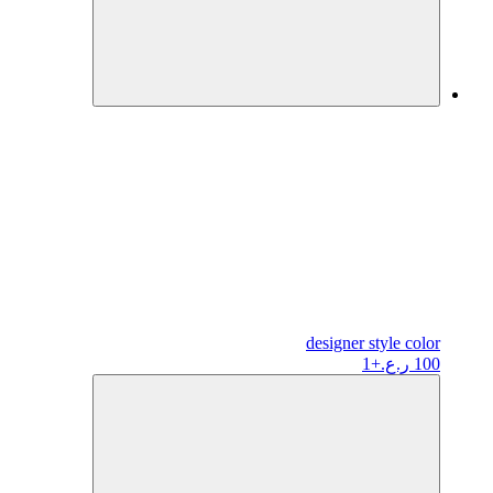
designer
style color
100 ر.ع.
+1