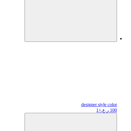
designer
style color
100 ر.ع.
+1