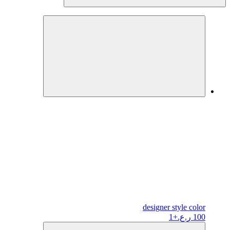
designer
style color
100 ر.ع.
+1