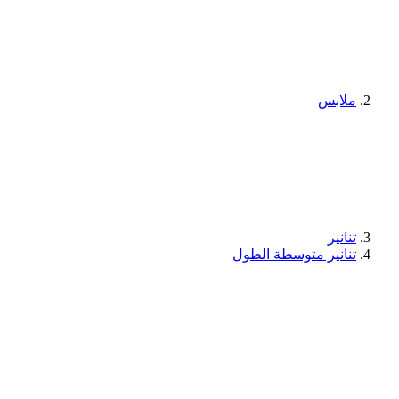
ملابس
تنانير
تنانير متوسطة الطول